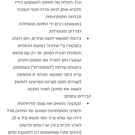
וכו'). היכולת של התינוק להשתמש בידיו 
ולהביא אותן לכיוון מרכז הגוף חשובה 
מבחינה התפתחותית.
במנשאים רבים ידי התינוק מושחלות 
לצדדים ומנוטרלות.
בדומה למנשאי ילקוט אחרים, ניתן להניק 
בקוקוצ'ו ע"י שיחרור רצועות הכתפיים 
והנמנכת חגורת המותן. אך רק עם מנשא 
קוקוצ'ו ניתן להוריד את התינוק ולהניק 
בתנוחת עירסול ("המסיונרית") כשהתינוק 
עדיין בתוך המנשא. תנוחה זו מתאימה 
לעצירות הנקה קצרות כשרוצים להמשיך 
לשאת את התינוק לאחר ההנקה.
הבדלים נוספים:
הקוקוצ'ו מתאים את עצמו לפיזיולוגיה 
ולשלבי ההתפתחות השונים של התינוק מגיל 
לידה ועד שלא צריך יותר מנשא (גיל 3-4).
לארגו ולבייביביורן יש דגמים חדשים 
(וזולים יותר) שמתאימים רק לתינוקות קלים 