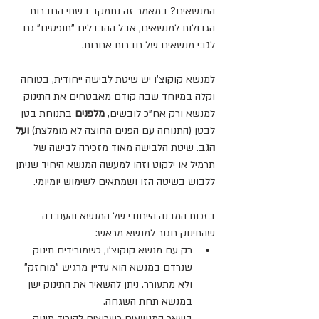
המנשאים? במאמר זה נתמקד בשתי החברות 
הגדולות למנשאים, אבל ההבדלים "תופסים" גם 
לגבי מנשאים של חברות אחרות.
למנשא קוקוצ'ו יש שיטת לבישה ייחודית, בטוחה 
וקלה במיוחד שבה קודם מאבטחים את התינוק 
למנשא ורק אח"כ לובשים, 
מלפנים 
בתנוחת בטן 
לבטן (התנוחה עם הפנים החוצה לא מומלצת) 
ועל 
הגב
. שיטת הלבישה מאוד מזכירה לבישה של 
תרמיל או ילקוט וזהו למעשה המנשא היחיד שניתן 
ללבוש בשיטה הזו ושמתאים לשימוש יומיומי.
בזכות המבנה הייחודי של המנשא והעובדה 
שהתינוק חגור למנשא מראש:
רק עם מנשא קוקוצ'ו, כ
שמורידים תינוק 
שנרדם במנשא הוא עדיין מרגיש "מוחזק" 
ולא מתעורר. ניתן להשאיר את התינוק ישן 
במנשא תחת השגחה.
בשאר המנשאים כשרוצים להוריד תינוק 