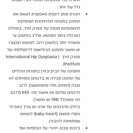
גדל עוד יותר.
חגורת מותן דינמית מאפשרת לשאת את 
התינוק בתנוחה הפיזיולוגית המומלצת 
להתפתחות תקינה של מפרק הירך, בתחילה 
כשרגליו בתוך המנשא, אח"כ בפישוק צר 
ומאוחר יותר בפישוק רחב. למנשא קוקוצ'ו 
יש אישור מהמכון הבינלאומי לדיספלסיה של 
מפרק הירך  (International Hip Dysplasia 
Institute).
התמיכה של הבייביביורן בתנוחת הרגליים 
של התינוק סבירה או בדגמים מסויימים לא 
טובה (התינוק תלוי מהמפשעה). לרוב 
הדגמים שלהם אין אישור מה- IHDI (לדגם 
הכי משוכלל ONE יש אישור).
בחלק מהדגמים של ארגו יש צורך באביזר 
נוסף/ מתאם (baby insert) לנשיאה 
שמתאימה לניובורן.
בזכות מבנה ייחודי של הכתפיות ושל 