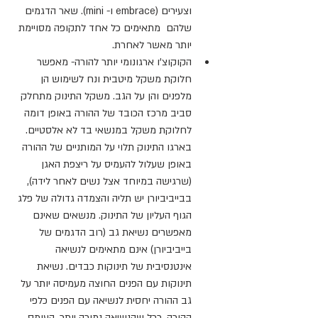
וצעירים (embrace ו- mini). שאר הדגמים 
שלהם  מתאימים כל אחד לתקופה מסויימת 
יותר מאשר לאחרת.
הקוקוצ'ו ארגונומי יותר להורה- מאפשר 
חלוקת משקל מיטבית ונח לשימוש הן 
מלפנים והן על הגב. משקל התינוק מתחלק 
סביב מרכז הכובד של ההורה באופן דומה 
לחלוקת משקל במנשאי בד לא אלסטיים.
בארגו התינוק תלוי על המותניים של ההורה 
באופן שעלול להעמיס על ריצפת האגן 
(שרגישה במיוחד אצל נשים לאחר לידה), 
בבייביביורן יש תליה והצמדה גדולה של פלג 
הגוף העליון של התינוק. 
מנשאים שאינם 
מאפשרים נשיאת גב (רוב הדגמים של 
בייביביורן) אינם מתאימים לנשיאה 
אינטנסיבית של תינוקות כבדים. נשיאת 
תינוקות עם הפנים החוצה מעמיסה יותר על 
גב ההורה יחסית לנשיאה עם הפנים כלפי 
ההורה. ככל שהנשיאה נמוכה יותר, העומס 