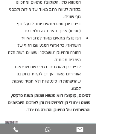
המנשא כולו, הקוקוצ'ו מתאים ומתכוונן 
בקלות לטווח רחב מאוד של מידות ולמבני 
גוף שונים.
בייביביורן one מתאים יותר לבעלי גוף 
(טורסו) ארוך. בארגו זה תלוי דגם.
הקוקוצ'ו מתאים מאוד למזג האוויר 
הישראלי. כל אזורי המגע עם הגוף של 
ההורה והתינוק "נושמים" ועשויים רשת תלת 
מימדית מכותנה.
לבייביורן ולארגו יש דגמי רשת שניראים 
אווריריים מאוד, אך יש לקחת בחשבון 
שהרשתות הן סינטטיות ולא תמיד נעימות 
למגע.
לסיכום, קוקוצ'ו הוא מנשא שנותן מענה פרקטי, 
פשוט וייחודי הן לפיזיולוגיה והן לצרכים היומיומיים 
והמשתנים של התינוק וההורה גם יחד.