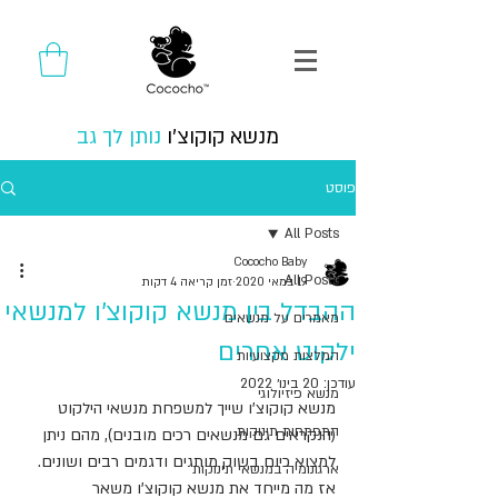
מנשא קוקוצ'ו
נותן לך גב
פוסט
All Posts
Cococho Baby
All Posts
19 במאי 2020
זמן קריאה 4 דקות
ההבדל בין מנשא קוקוצ'ו למנשאי
מאמרים על מנשאים
ילקוט אחרים
המלצות מקצועיות
עודכן:
20 בינו׳ 2022
מנשא פיזיולוגי
מנשא קוקוצ'ו שייך למשפחת מנשאי הילקוט 
התפתחות תינוקות
(הנקראים גם מנשאים רכים מובנים), מהם 
ניתן 
למצוא כיום בשוק מותגים ודגמים רבים ושונים. 
ארגונומיה במנשאי תינוקות
אז מה מייחד את מנשא קוקוצ'ו משאר 