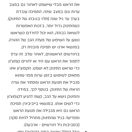
את הראש מבלי שיישמט לאחור גם במצב 
ערות וגם במצב שינה. התמיכה עובדת 
בערך עד גיל שנה (תלוי בגובהו של התינוק). 
כשהתינוק גדול יותר, 
בזכות האפשרות 
לנשיאה גבוהה, 
הוא יכול להירדם כשראשו 
נשען על השיפוע של מעלה הגב של ההורה.
במנשאי ארגו יש תמיכה מובנית רק 
בחודשים הראשונים, לאחר שלב זה צריך 
לתמוך את הראש עם היד או להרים קפוצ'ון 
כדי שראש התינוק לא ישמט. הקפוצ'ון אינו 
מתאים לשימוש בזמן ערות מפני שהוא 
מגביל את תנועת הראש ומסתיר את שדה 
הראיה של התינוק. בנוסף לכך, במידה 
והתינוק נישא על הגב, קשה להגיע לקופוצ'ון 
כדי לשים אותו. במנשאי בייביביורן תמיכת 
הראש גם היא מגבילה את תנועת הראש 
ומפריעה בגיל שהתינוק מתחיל להיות סקרן 
(בסביבות גיל חודשיים - ארבעה).
גודל החלל שנוצר בתוך הקוקוצ'ו ניתן 