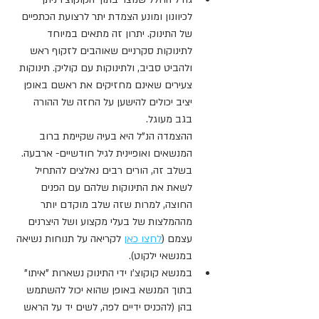
לכיוונון ומונע הצמדת יתר לרצועת הכתפיים 
של התינוק. יתרון זה מתאים במיוחד 
לתינוקות סקרניים שאוהבים לזקוף ראש 
ולהביט סביב, ולתינוקות עם קוליק. תינוקות 
צעירים שאינם מחזיקים את ראשם באופן 
יציב יכולים 
להישען על החזה של ההורה 
בגב מעוגל.
ההצמדה הנ"ל היא בעיה שקיימת ברוב 
המנשאים ואופיינית לגיל חודשיים- ארבעה. 
בשלב זה, הורים רבים נאלצים להתחיל 
לשאת את התינוקות שלהם עם הפנים 
החוצה, למרות שזה שלב מוקדם יותר 
מההמלצות של בעלי מקצוע ושל היצרנים 
עצמם (
לחצו כאן
 לקריאה על תנוחות נשיאה 
במנשאי ילקוט).
במנשא קוקוצ'ו ידי התינוק נשארות "איתו" 
בתוך המנשא באופן שהוא יכול להשתמש 
בהן (להכניס ידיים לפה, לשים יד על הראש 