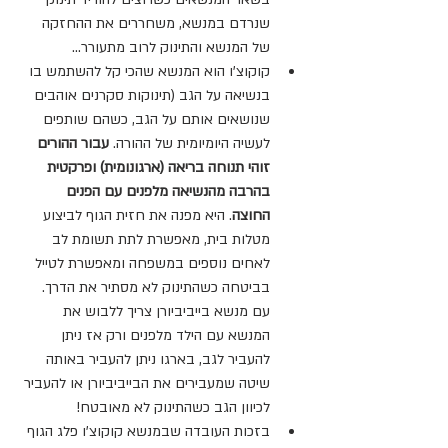
שנרדם במנשא, משחררים את ההחזקה 
של המנשא והתינוק לרוב מתעורר...
קוקוצ'ו הוא המנשא שהכי קל להשתמש בו 
בנשיאה על הגב (תינוקות סקרנים אוהבים 
שנושאים אותם על הגב, כשהם שותפים 
לעשיה היומיומית של ההורה. 
עבור ההורים 
זוהי תנוחה בריאה (ארגונומית) ופרקטית 
בהרבה מהנשיאה מלפנים עם הפנים 
החוצה
. היא מפנה את חזית הגוף לביצוע 
מטלות בית, מאפשרת לתת תשומת לב 
לאחים נוספים במשפחה ומאפשרת לטייל 
בביטחה כשהתינוק לא מסתיר את הדרך.
עם מנשא בייביביורן צריך ללבוש את 
המנשא עם הילד מלפנים ורק אז ניתן 
להעביר לגב, בארגו ניתן להעביר באותה 
שיטה שמעבירים את הבייביביורן או להעביר 
לכיוון הגב כשהתינוק לא מאובטח!
בזכות העובדה ש
במנשא קוקוצ'ו 
פלג הגוף 