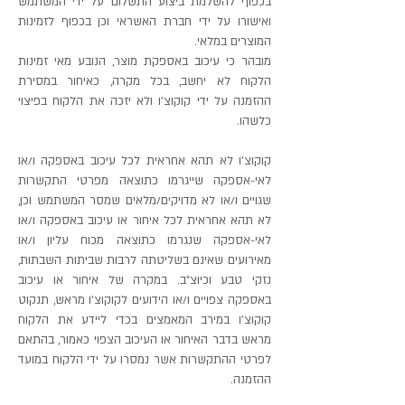
בכפוף להשלמת ביצוע התשלום על ידי המשתמש
ואישורו על ידי חברת האשראי וכן בכפוף לזמינות
המוצרים במלאי.
מובהר כי עיכוב באספקת מוצר, הנובע מאי זמינות
הלקוח לא יחשב, בכל מקרה, כאיחור במסירת
ההזמנה על ידי קוקוצ'ו ולא יזכה את הלקוח בפיצוי
כלשהו.
קוקוצ'ו לא תהא אחראית לכל עיכוב באספקה ו/או
לאי-אספקה שייגרמו כתוצאה מפרטי התקשרות
שגויים ו/או לא מדויקים/מלאים שמסר המשתמש וכן,
לא תהא אחראית לכל איחור או עיכוב באספקה ו/או
לאי-אספקה שנגרמו כתוצאה מכוח עליון ו/או
מאירועים שאינם בשליטתה לרבות שביתות השבתות,
נזקי טבע וכיוצ"ב. במקרה של איחור או עיכוב
באספקה צפויים ו/או הידועים לקוקוצ'ו מראש, תנקוט
קוקוצ'ו במירב המאמצים בכדי ליידע את הלקוח
מראש בדבר האיחור או העיכוב הצפוי כאמור, בהתאם
לפרטי ההתקשרות אשר נמסרו על ידי הלקוח במועד
ההזמנה.