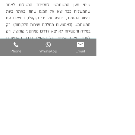
שינוי מען המשתמש למסירת המשלוח לאחר
שהמשלוח כבר יצא אל המען שהוזן באתר בעת
ביצוע ההזמנה, יבוצע על ידי קוקוצ'ו, בתיאום עם
המשתמש (באמצעות מחלקת שירות הלקוחות), רק
במידה והמשלוח לא יצא לדרכו ממחסני קוקוצ'ו, ורק
לאחר תאום ואישור של קוקוצ'ו בדבר האפשרות
לשינוי זה.
Phone
WhatsApp
Email
מוזמנים לעקוב אחרינו
ולכתוב לנו:
חברת קוקוצ׳ו
מדיניות החברה
תקנון
אודות
אספקה ומשלוחים
נקודות מכירה
החזרות
למה קוקוצ׳ו
FAQ שאלות נפוצות